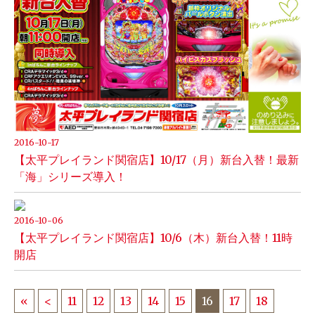
2016-10-17
【太平プレイランド関宿店】10/17（月）新台入替！最新
「海」シリーズ導入！
2016-10-06
【太平プレイランド関宿店】10/6（木）新台入替！11時
開店
«
<
11
12
13
14
15
16
17
18