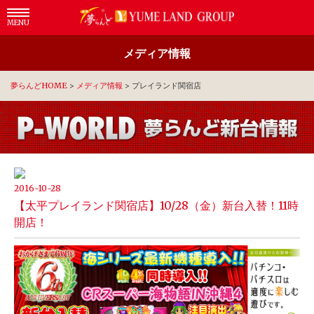
MENU
メディア情報
夢らんどHOME
>
メディア情報
>
プレイランド関宿店
2016-10-28
【太平プレイランド関宿店】10/28（金）新台入替！11時
開店！