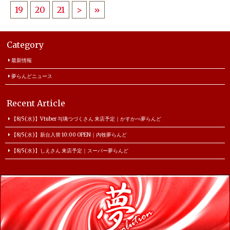
19
20
21
>
»
Category
最新情報
夢らんどニュース
Recent Article
【8/5(水)】Vtuber 与璃つづくさん 来店予定｜かすかべ夢らんど
【8/5(水)】新台入替 10:00 OPEN｜内牧夢らんど
【8/5(水)】しえさん 来店予定｜スーパー夢らんど