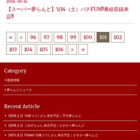
2016-05-14
【スーパー夢らんど】5/14（土）パチFUN!!番組収録来
店!!
«
<
96
97
98
99
100
101
102
103
104
105
106
>
»
Category
最新情報
夢らんどニュース
Recent Article
【8/8(土)】与璃つづくさん 来店予定｜平方夢らんど
【8/8(土)】ごめすちゃん 来店予定｜かすかべ夢らんど
【8/5(水)】Vtuber 与璃つづくさん 来店予定｜かすかべ夢らんど