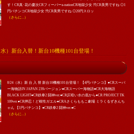
す！CR真･花の慶次CRフィーバーa-nationCR地獄少女 弐CR美男ですね ◎1
円パチンコCR地獄少女 弐CR美男ですね ◎20円スロッ
（さらに...）
（水）新台入替！新台10機種101台登場！
8/24（水）新 台 入 替 新台10機種101台登場！ 【4円パチンコ】●CRスーパ
ー海物語IN JAPAN 239バージョン●CRスーパー海物語●CR大海物語
BLACK LIGHT●CR鉄拳2 闘神ver.●CR仄暗い水の底から●CR PROJECT TK
109ver.●CR押忍！ど根性ガエル●CRAさくらももこ劇場 ミラくるずきんち
ゃん 【1円パチンコ】●CR鉄拳2 闘神ver.●C
（さらに...）