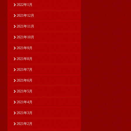
2022年1月
2021年12月
2021年11月
2021年10月
2021年9月
2021年8月
2021年7月
2021年6月
2021年5月
2021年4月
2021年3月
2021年2月