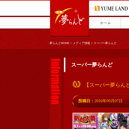
夢らんどHOME
>
メディア情報
>
スーパー夢らんど
スーパー夢らんど
【スーパー夢らんど
投稿日：
2016年09月07日