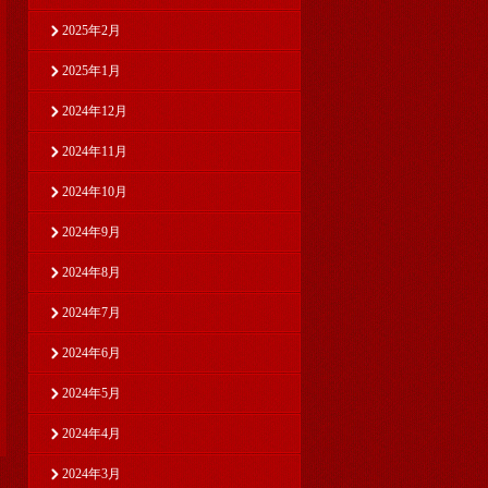
2025年2月
2025年1月
2024年12月
2024年11月
2024年10月
2024年9月
2024年8月
2024年7月
2024年6月
2024年5月
2024年4月
2024年3月