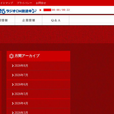
サイトマップ
プライバシー
お問合せ
00:00
/
00:22
月間アーカイブ
2026年8月
2026年7月
2026年6月
2026年5月
2026年4月
2026年3月