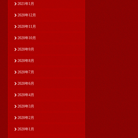
2021年1月
2020年12月
2020年11月
2020年10月
2020年9月
2020年8月
2020年7月
2020年6月
2020年4月
2020年3月
2020年2月
2020年1月