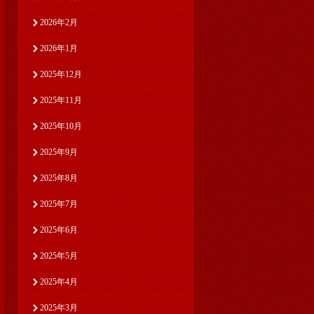
2026年2月
2026年1月
2025年12月
2025年11月
2025年10月
2025年9月
2025年8月
2025年7月
2025年6月
2025年5月
2025年4月
2025年3月