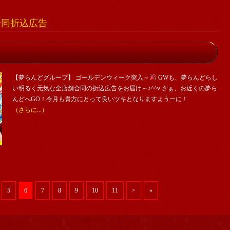
舗合同折込広告
【夢らんどグループ】 ゴールデンウィーク突入～
GWも、夢らんどらし
い明るく元気な全店舗合同の折込広告をお届け～♪^^v さぁ、お近くの夢ら
んどへGO！今月も貴方にとって良いツキとなりますようーに！
（さらに...）
5
6
7
8
9
10
11
>
»