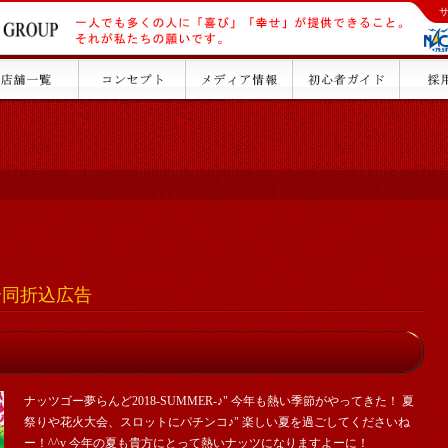
舗合同折込広告
ナッツゴー夢らんど2018-SUMMER-♪" 今年も熱い季節がやってきた！ 夏
祭りや花火大会、スロットにパチンコ♪" 楽しい夏を過ごしてくださいね
ー！^^v 今年の夏も貴方にとって熱いナッツになりますよーに！