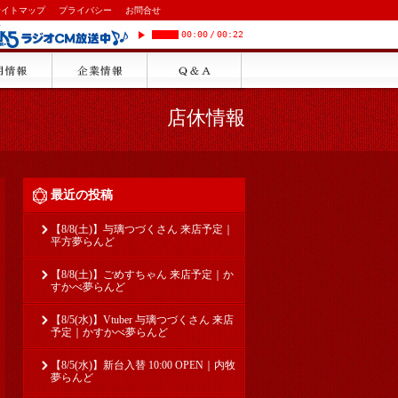
サイトマップ
プライバシー
お問合せ
00:00
/
00:22
店休情報
最近の投稿
【8/8(土)】与璃つづくさん 来店予定｜
平方夢らんど
【8/8(土)】ごめすちゃん 来店予定｜か
すかべ夢らんど
【8/5(水)】Vtuber 与璃つづくさん 来店
予定｜かすかべ夢らんど
【8/5(水)】新台入替 10:00 OPEN｜内牧
夢らんど