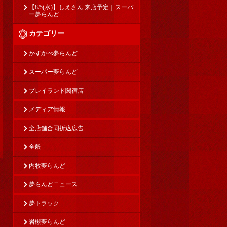
【8/5(水)】しえさん 来店予定｜スーパ
ー夢らんど
カテゴリー
かすかべ夢らんど
スーパー夢らんど
プレイランド関宿店
メディア情報
全店舗合同折込広告
全般
内牧夢らんど
夢らんどニュース
夢トラック
岩槻夢らんど