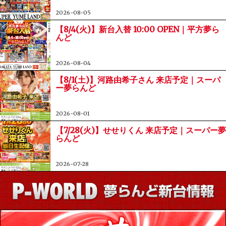
2026-08-05
【8/4(火)】新台入替 10:00 OPEN｜平方夢ら
んど
2026-08-04
【8/1(土)】河路由希子さん 来店予定｜スーパ
ー夢らんど
2026-08-01
【7/28(火)】せせりくん 来店予定｜スーパー夢
らんど
2026-07-28