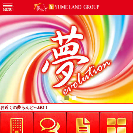
MENU
お近くの夢らんどへGO！