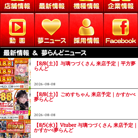
【8/8(土)】与璃つづくさん 来店予定｜平方夢
らんど
2026-08-08
【8/8(土)】ごめすちゃん 来店予定｜かすかべ
夢らんど
2026-08-08
【8/5(水)】Vtuber 与璃つづくさん 来店予定｜
かすかべ夢らんど