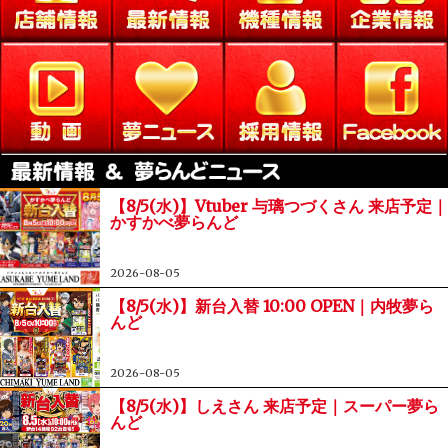
【8/5(水)】Vtuber 与璃つづくさん 来店予定｜
かすかべ夢らんど
2026-08-05
【8/5(水)】新台入替 10:00 OPEN｜内牧夢ら
んど
2026-08-05
【8/5(水)】しえさん 来店予定｜スーパー夢ら
んど