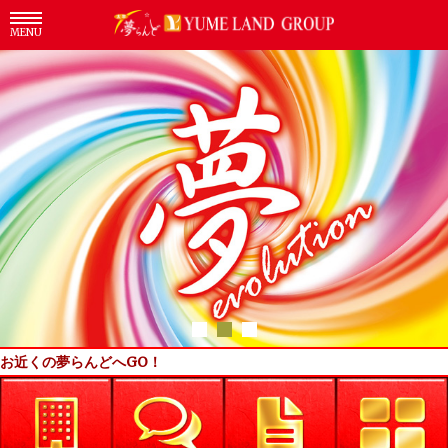
MENU
お近くの夢らんどへGO！