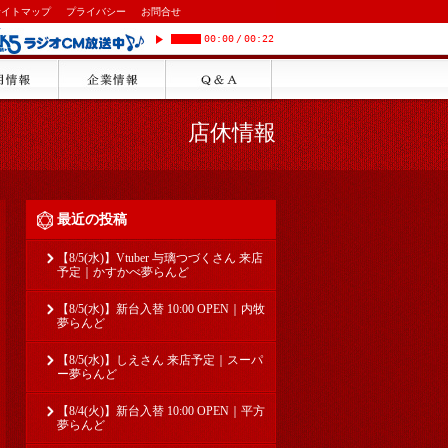
サイトマップ
プライバシー
お問合せ
00:00
/
00:22
店休情報
最近の投稿
【8/5(水)】Vtuber 与璃つづくさん 来店
予定｜かすかべ夢らんど
【8/5(水)】新台入替 10:00 OPEN｜内牧
夢らんど
【8/5(水)】しえさん 来店予定｜スーパ
ー夢らんど
【8/4(火)】新台入替 10:00 OPEN｜平方
夢らんど