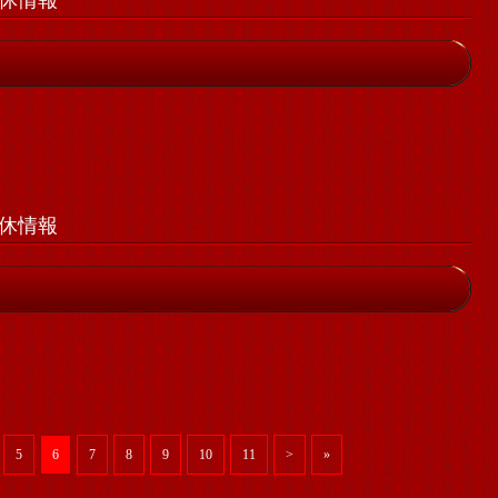
）店休情報
）店休情報
5
6
7
8
9
10
11
>
»