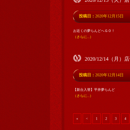
2020/12/15（火
投稿日：
2020年12月15日
お近くの夢らんどへＧＯ！
（さらに...）
2020/12/14（月
投稿日：
2020年12月14日
【新台入替】平井夢らんど
（さらに...）
«
<
1
2
3
4