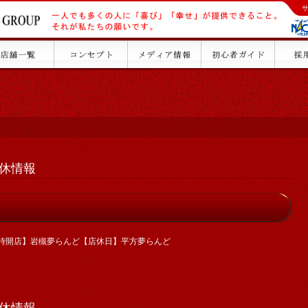
）店休情報
6時開店】岩槻夢らんど【店休日】平方夢らんど