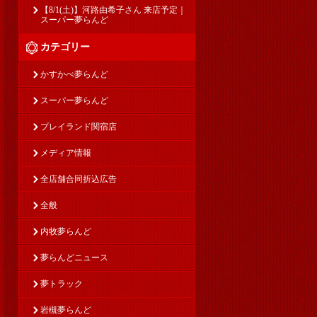
【8/1(土)】河路由希子さん 来店予定｜
スーパー夢らんど
カテゴリー
かすかべ夢らんど
スーパー夢らんど
プレイランド関宿店
メディア情報
全店舗合同折込広告
全般
内牧夢らんど
夢らんどニュース
夢トラック
岩槻夢らんど